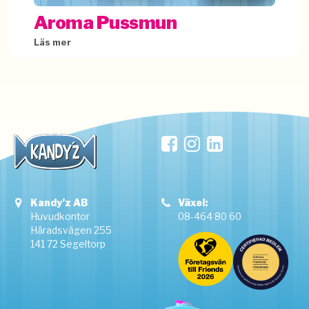
Aroma Pussmun
Läs mer
Kandyz
AB
Växel:
Huvudkontor
08-464 80 60
Häradsvägen 255
141 72 Segeltorp