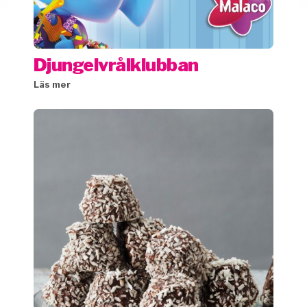
Djungelvrålklubban
Läs mer