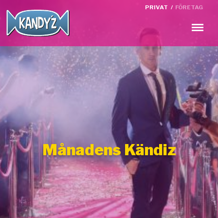
PRIVAT
/
FÖRETAG
Meny
Månadens Kändiz