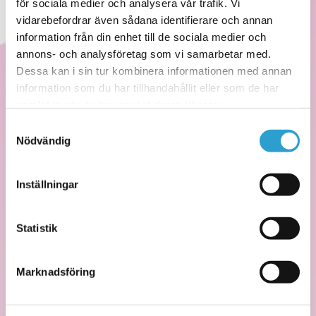
för sociala medier och analysera vår trafik. Vi
vidarebefordrar även sådana identifierare och annan
information från din enhet till de sociala medier och
annons- och analysföretag som vi samarbetar med.
Dessa kan i sin tur kombinera informationen med annan
information som du har tillhandahållit eller som de har
samlat in när du har använt deras tjänster.
Samtyckesval
Nödvändig
Tutti Frutti
Inställningar
Läs mer
Statistik
Marknadsföring