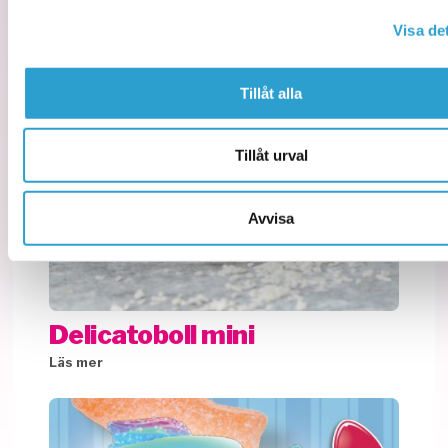
Visa det
Tillåt alla
Tillåt urval
Avvisa
Delicatoboll mini
Läs mer