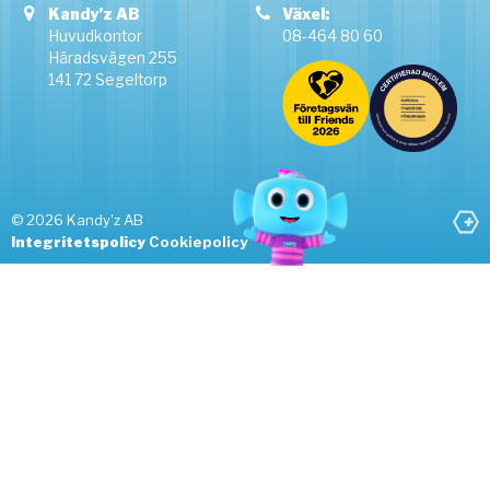
Kandyz
AB
Växel:
Huvudkontor
08-464 80 60
Häradsvägen 255
141 72 Segeltorp
© 2026 Kandy'z AB
Integritetspolicy
Cookiepolicy