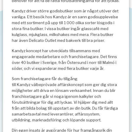
behöver för att få de rätta förutsättningarna för att lyckas.
Kandyz driver större godisbutiker som är något utöver det
vanliga. Ett besök hos Kandyz är en sann godisupplevelse
med ett sortiment på upp till 1 000 olika sorter lösgodis i
stora fina butiker. I vissa butiker ingår glasscafé med
kulglass, mjukglass, milkshakes med mera. Flera butiker
har även Delicato Outlet med bakverk till bra priser.
Kandyz koncept har utvecklats tillsammans med
engagerade medarbetare och franchisetagare. Det finns
över 40 butiker i Sverige, från Östersund i norr till Malmö i
söder, och vi expanderar med flera butiker varje år.
Som franchisetagare får du tillgång
till Kandyz välbeprövade affärskoncept som ger dig stora
möjligheter att driva en lönsam verksamhet. Innan du blir
franchisetagare går vi noga igenom kalkyler och
förutsättningar för dig att lyckas. Vi hjälper dig med allt
från att bilda bolag till uppstart av din butik. Du får färdiga
samarbetsavtal med leverantörer, affärssystem,
utbildning, marknadsföring och löpande support.
Din egen insats är avgörande för hur framgångsrik din