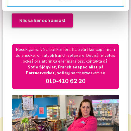
Intresserad?
Klicka här och ansök!
Besök gärna våra butiker för att se vårt koncept innan
du ansöker om att bli franchisetagare. Det går givetvis
också bra att ringa eller maila oss, kontakta då:
Sofie Sjöqvist, Franchisespecialist på
Partnerverket,
sofie@partnerverket.se
010-410 62 20