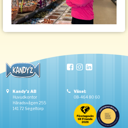
Kandyz
AB
Växel:
Huvudkontor
08-464 80 60
Häradsvägen 255
141 72 Segeltorp