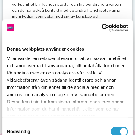
verksamhet blir. Kandyz stöttar och hjälper dig hela vägen
och du har också kontakt med de andra franchisetagarna
inom kedjan som delar med sig av kunskap och
erfarenheter.
Välkommen med din intresseansökan om du tror att du är
rätt person och har rätt förutsättningar för att bli egen
företagare.
Denna webbplats använder cookies
Vi använder enhetsidentifierare för att anpassa innehållet
och annonserna till användarna, tillhandahålla funktioner
Just nu söker vi efter franchisetagare i hela Sverige.
Saknar du Kandyz på din ort? Ansök idag!
för sociala medier och analysera vår trafik. Vi
vidarebefordrar även sådana identifierare och annan
Vi söker dig som:
information från din enhet till de sociala medier och
Är driftig och företagsam med stabil ekonomi, och har
annons- och analysföretag som vi samarbetar med.
ett startkapital för att komma igång med butiken.
Dessa kan i sin tur kombinera informationen med annan
Har ledarförmåga och god social kompetens samt
information som du har tillhandahållit eller som de har
grundläggande ekonomi- och
samlat in när du har använt deras tjänster.
administrationskunskaper.
Samtyckesval
Vill arbeta i butik med uppgifter som att beställa och ta
Nödvändig
emot varor, fylla på godislådor, ta betalt samt ge service