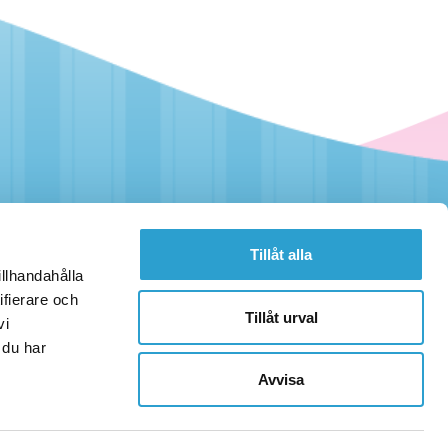
Tillåt alla
illhandahålla
ifierare och
Tillåt urval
vi
 du har
Avvisa