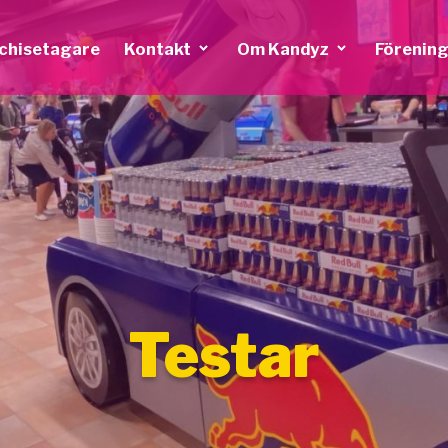
nchisetagare
Kontakt
Om Kandyz
Förening
Testar