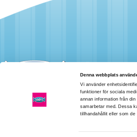
Denna webbplats använde
Vi använder enhetsidentifie
funktioner för sociala medi
Kandyz
AB
Växel:
annan information från din
Huvudkontor
08-464 80 60
samarbetar med. Dessa kan
tillhandahållit eller som d
Häradsvägen 255
141 72 Segeltorp