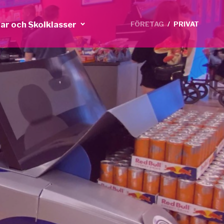
ar och Skolklasser
FÖRETAG
/
PRIVAT