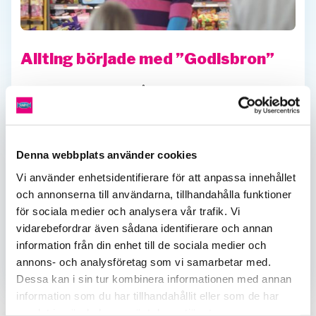
Allting började med ”Godisbron”
Godisbron var namnet på den godisbutik som öppnade
2007 i Nyköpingsbro. Förmodligen var Godisbron vad
Kandyz
man
skulle kunna kalla
första butik. Men ingen
anade
nog när den öppnade vad det så småningom
Denna webbplats använder cookies
skulle leda
till.
Fem år efter att Godisbron öppnat så
gick Godisbron ihop
med två andra godisbutiker och
Vi använder enhetsidentifierare för att anpassa innehållet
Godisbolaget bildades.
Butikerna blir allt fler och 2016
och annonserna till användarna, tillhandahålla funktioner
Kandyz
blir Godisbolaget dagens
franchisegivarbolag
.
för sociala medier och analysera vår trafik. Vi
Delicato Outlet
,
Glasskafé
och
Kalas & Fest
blir senare
vidarebefordrar även sådana identifierare och annan
Kandyz
tillvalskoncept för franchisetagarna och
bara
information från din enhet till de sociala medier och
fortsätter att växa.
annons- och analysföretag som vi samarbetar med.
Dessa kan i sin tur kombinera informationen med annan
information som du har tillhandahållit eller som de har
samlat in när du har använt deras tjänster.