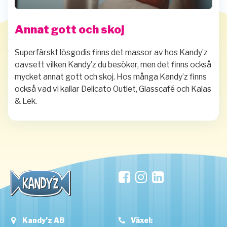
Annat gott och skoj
Kandyz
Superfärskt lösgodis finns det massor av hos
Kandyz
oavsett vil
ken
du besöker, men det finns också
Kandyz
mycket annat
gott och skoj. Hos många
finns
också vad vi kallar
Delicato Outlet, Glasscafé och Kalas
& Lek.
Kandyz
AB
Växel: