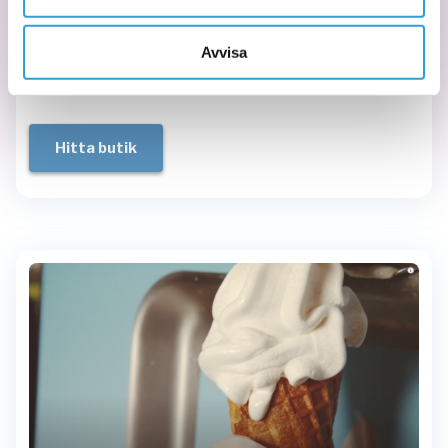
Som en kaskad i färg och smak, till vardag eller till fest,
Kandyz
är
det perfekta resmålet för hela familjen.
Kandyz
Dessutom finns det över 40
runt om i landet
Avvisa
Kandyz
så troligen finns det en
just i orten du bor i.
Hitta butik