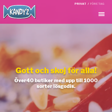
PRIVAT
/
FÖRETAG
Meny
Gott och skoj för alla!
Över40 butiker med upp till 1000
sorter lösgodis.