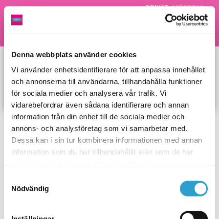
PRIVAT
/
FÖRETAG
Meny
Denna webbplats använder cookies
Nyhet! I år säljer vi fyrverkerier till
nyår!
Vi använder enhetsidentifierare för att anpassa innehållet
och annonserna till användarna, tillhandahålla funktioner
Fyrverkerier säljs i alla Godisbolagets butiker förutom
för sociala medier och analysera vår trafik. Vi
godisbutiken på Gävle Bro.
vidarebefordrar även sådana identifierare och annan
information från din enhet till de sociala medier och
annons- och analysföretag som vi samarbetar med.
Dessa kan i sin tur kombinera informationen med annan
information som du har tillhandahållit eller som de har
samlat in när du har använt deras tjänster.
Samtyckesval
Nödvändig
Inställningar