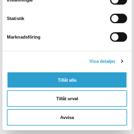
Statistik
Marknadsföring
Kandyz
AB
Växel:
Huvudkontor
08-464 80 60
Häradsvägen 255
141 72 Segeltorp
Visa detaljer
Tillåt alla
© 2026 Kandy'z AB
Tillåt urval
Integritetspolicy
Cookiepolicy
Avvisa