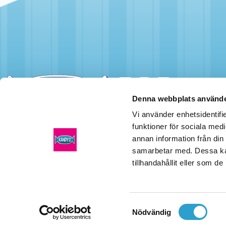
Denna webbplats använde
Vi använder enhetsidentifie
funktioner för sociala medi
Kandyz
AB
Växel:
annan information från din
Huvudkontor
08-464 80 60
samarbetar med. Dessa kan
Häradsvägen 255
tillhandahållit eller som d
141 72 Segeltorp
Samtyckesval
Nödvändig
© 2026 Kandy'z AB
Integritetspolicy
Cookiepolicy