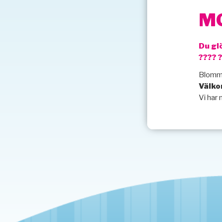
MO
Du gl
???? 
Blommor
Välko
Vi har 