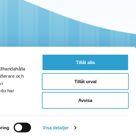
Tillåt alla
illhandahålla
ifierare och
Tillåt urval
vi
 du har
Avvisa
ring
Visa detaljer