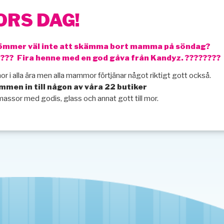
RS DAG!
ömmer väl inte att skämma bort mamma på söndag?
???? Fira henne med en god gåva från Kandyz. ????????
 i alla ära men alla mammor förtjänar något riktigt gott också.
mmen in till någon av våra 22 butiker
massor med godis, glass och annat gott till mor.