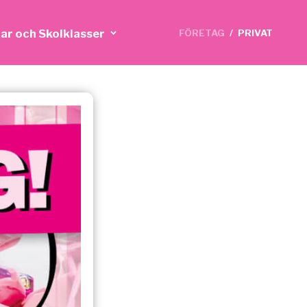
ar och Skolklasser
FÖRETAG
/
PRIVAT