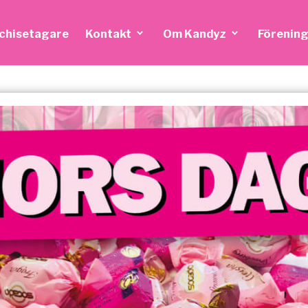
nchisetagare
Kontakt
Om Kandyz
Förening