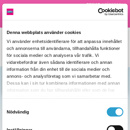
PRIVAT
/
FÖRETAG
Meny
Kontaktformulär test
Denna webbplats använder cookies
Anton
Vi använder enhetsidentifierare för att anpassa innehållet
och annonserna till användarna, tillhandahålla funktioner
Jonatan
för sociala medier och analysera vår trafik. Vi
vidarebefordrar även sådana identifierare och annan
Andreas
information från din enhet till de sociala medier och
annons- och analysföretag som vi samarbetar med.
Hussen
Dessa kan i sin tur kombinera informationen med annan
information som du har tillhandahållit eller som de har
samlat in när du har använt deras tjänster.
Samtyckesval
Nödvändig
Inställningar