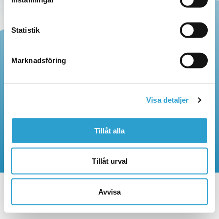
Statistik
Marknadsföring
Kandyz
AB
Växel:
Huvudkontor
08-464 80 60
Häradsvägen 255
141 72 Segeltorp
Visa detaljer
Tillåt alla
© 2026 Kandy'z AB
Tillåt urval
Integritetspolicy
Cookiepolicy
Avvisa