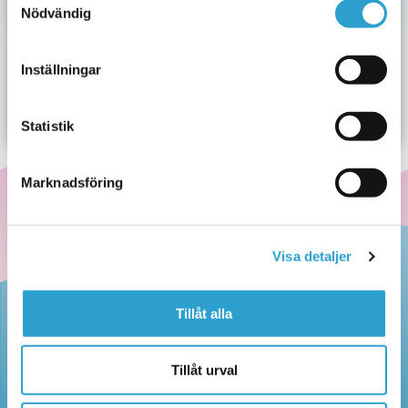
Nödvändig
Kandyz
Hos
är vi noga med hygien
Använd handspriten vi erbjuder i våra butiker.
Vi har alltid nydiskade skedar.
Inställningar
Använd även sked till inslaget godis.
Vi har lock på lådorna som skyddar godiset.
Personalen bär plasthandskar vid hantering av godis.
Statistik
Marknadsföring
Visa detaljer
Tillåt alla
Kandyz
AB
Växel:
Huvudkontor
08-464 80 60
Tillåt urval
Häradsvägen 255
141 72 Segeltorp