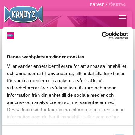
PRIVAT
/
FÖRETAG
Meny
Denna webbplats använder cookies
Vi använder enhetsidentifierare för att anpassa innehållet
och annonserna till användarna, tillhandahålla funktioner
för sociala medier och analysera vår trafik. Vi
vidarebefordrar även sådana identifierare och annan
information från din enhet till de sociala medier och
annons- och analysföretag som vi samarbetar med.
Handla med hänsyn!
Dessa kan i sin tur kombinera informationen med annan
information som du har tillhandahållit eller som de har
På grund av rådande omständigheter så uppmanar
samlat in när du har använt deras tjänster.
vi våra kunder att besöka oss när vi har som minst
belastning i butikerna (måndag till torsdag).
Samtyckesval